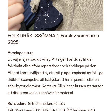
FOLKDRÄKTSSÖMNAD, Förslöv sommaren
2025
Femdagarskurs
Du väljer själv vad du vill sy. Antingen kan du sy till din
folkdräkt eller utföra reparationer och ändringar på den.
Eller så kan du välja att sy ett nytt plagg inspirerat av folkliga
dräkter, exempelvis ett livstycke att ha till jeansen eller en
särk, byxor eller väst. Kontakta Gillis innan kursen startar för
att diskutera vad du behöver för material.
Kursledare:
Gillis Jimheden, Förslöv
Tid:
23-27 juni 2025, kl 9.30-15.30. (40 lektioner à 40