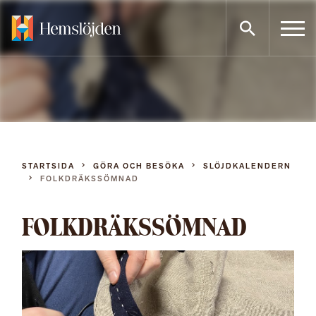
Gå
direkt
till
innehållet
STARTSIDA
GÖRA OCH BESÖKA
SLÖJDKALENDERN
FOLKDRÄKSSÖMNAD
FOLKDRÄKSSÖMNAD