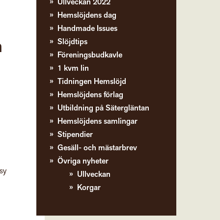
Ullveckan 2022
Hemslöjdens dag
Handmade Issues
n
Slöjdtips
Föreningsbudkavle
1 kvm lin
Tidningen Hemslöjd
Hemslöjdens förlag
Utbildning på Sätergläntan
Hemslöjdens samlingar
Stipendier
Gesäll- och mästarbrev
Övriga nyheter
 sy
Ullveckan
Korgar