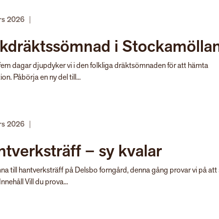
rs 2026
|
lkdräktssömnad i Stockamölla
em dagar djupdyker vi i den folkliga dräktsömnaden för att hämta
ion. Påbörja en ny del till...
rs 2026
|
tverksträff – sy kvalar
a till hantverksträff på Delsbo forngård, denna gång provar vi på att
Innehåll Vill du prova...