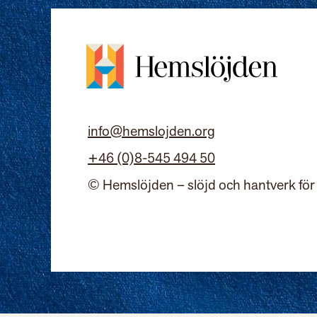
info@hemslojden.org
+46 (0)8-545 494 50
© Hemslöjden – slöjd och hantverk för