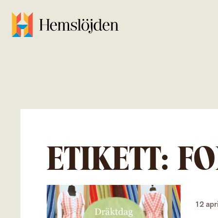
ETIKETT:
FO
12 apr