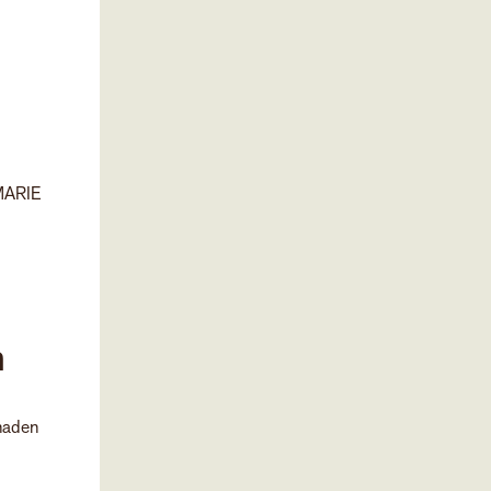
 MARIE
n
mnaden