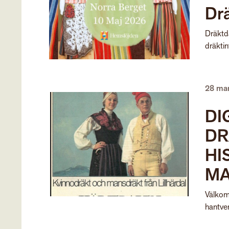
Dr
Dräktd
dräktin
28 ma
DI
DR
HI
MA
Välkom
hantve