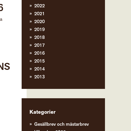
6
2022
2021
la
2020
2019
2018
2017
2016
2015
NS
2014
2013
Kategorier
Gesällbrev och mästarbrev