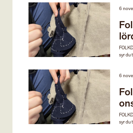
6 nov
Fo
lör
FOLKDR
syr du t
6 nov
Fo
on
FOLKDR
syr du t