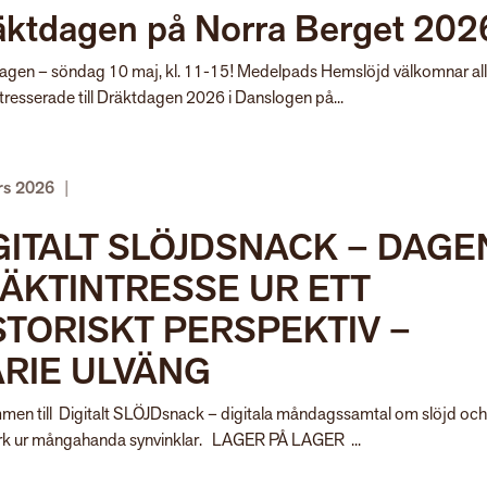
äktdagen på Norra Berget 202
agen – söndag 10 maj, kl. 11-15! Medelpads Hemslöjd välkomnar al
tresserade till Dräktdagen 2026 i Danslogen på...
rs 2026
|
GITALT SLÖJDSNACK – DAGE
ÄKTINTRESSE UR ETT
STORISKT PERSPEKTIV –
RIE ULVÄNG
men till Digitalt SLÖJDsnack – digitala måndagssamtal om slöjd och
rk ur mångahanda synvinklar. LAGER PÅ LAGER ...