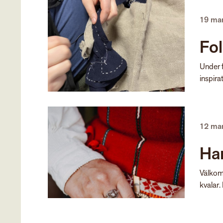
19 ma
Fo
Under f
inspirat
12 ma
Han
Välkomn
kvalar. 