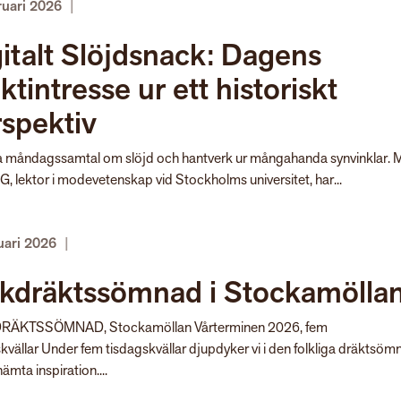
ruari 2026
|
italt Slöjdsnack: Dagens
ktintresse ur ett historiskt
spektiv
la måndagssamtal om slöjd och hantverk ur mångahanda synvinklar.
 lektor i modevetenskap vid Stockholms universitet, har...
uari 2026
|
lkdräktssömnad i Stockamölla
RÄKTSSÖMNAD, Stockamöllan Vårterminen 2026, fem
kvällar Under fem tisdagskvällar djupdyker vi i den folkliga dräktsö
hämta inspiration....