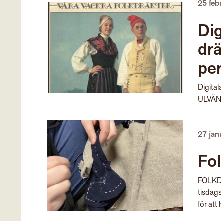
25 feb
Dig
drä
per
Digita
ULVÄNG,
27 jan
Fo
FOLKD
tisdags
för att 