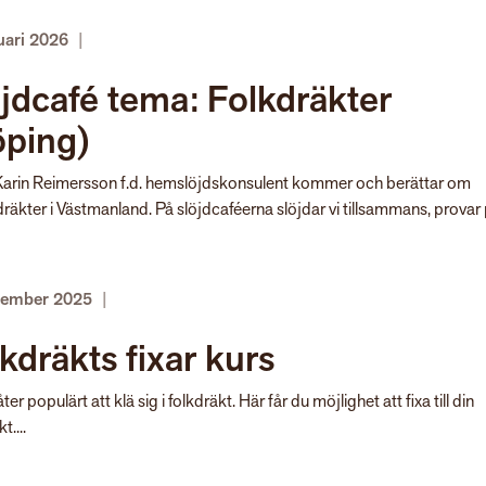
uari 2026
|
jdcafé tema: Folkdräkter
öping)
arin Reimersson f.d. hemslöjdskonsulent kommer och berättar om
äkter i Västmanland. På slöjdcaféerna slöjdar vi tillsammans, provar p
cember 2025
|
kdräkts fixar kurs
ter populärt att klä sig i folkdräkt. Här får du möjlighet att fixa till din
t....