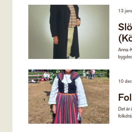
13 jan
Slö
(K
Anna-K
bygdedr
10 de
Fol
Det är å
folkdräk