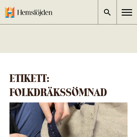
Gå
direkt
till
innehållet
ETIKETT:
FOLKDRÄKSSÖMNAD