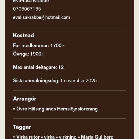
Eva-Lisa Krabbe
0706067165
evalisakrabbe@hotmail.com
Kostnad
För medlemmar: 1700:-
Övriga: 1900:-
Max antal deltagare: 12
Sista anmälningsdag:
1 november 2025
Arrangör
Övre Hälsinglands Hemslöjdsförening
Taggar
Virka rutor
virka
virkning
Maria Gullberg