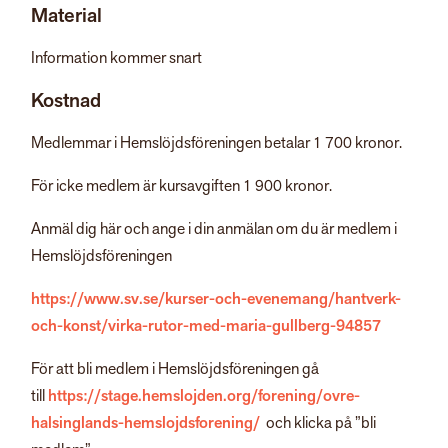
Material
Information kommer snart
Kostnad
Medlemmar i Hemslöjdsföreningen betalar 1 700 kronor.
För icke medlem är kursavgiften 1 900 kronor.
Anmäl dig här och ange i din anmälan om du är medlem i
Hemslöjdsföreningen
https://www.sv.se/kurser-och-evenemang/hantverk-
och-konst/virka-rutor-med-maria-gullberg-94857
För att bli medlem i Hemslöjdsföreningen gå
till
https://stage.hemslojden.org/forening/ovre-
halsinglands-hemslojdsforening/
och klicka på ”bli