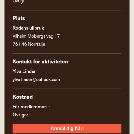
Övrigt
Plats
Rodens ullbruk
Vilhelm Mobergs väg 17
761 46 Norrtälje
Kontakt för aktiviteten
Ylva Linder
ylva.linder@outlook.com
Kostnad
För medlemmar: -
Övriga: -
Anmäl dig här!