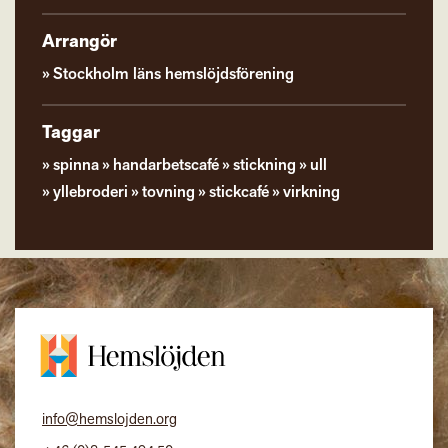
Arrangör
Stockholm läns hemslöjdsförening
Taggar
spinna
handarbetscafé
stickning
ull
yllebroderi
tovning
stickcafé
virkning
info@hemslojden.org