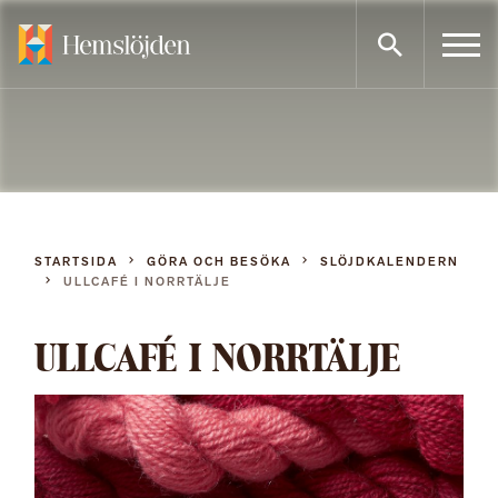
Gå
direkt
till
innehållet
STARTSIDA
GÖRA OCH BESÖKA
SLÖJDKALENDERN
ULLCAFÉ I NORRTÄLJE
ULLCAFÉ I NORRTÄLJE