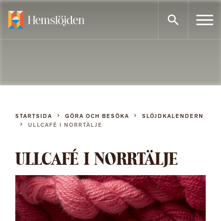
Gå
direkt
till
innehållet
STARTSIDA
GÖRA OCH BESÖKA
SLÖJDKALENDERN
ULLCAFÉ I NORRTÄLJE
ULLCAFÉ I NORRTÄLJE