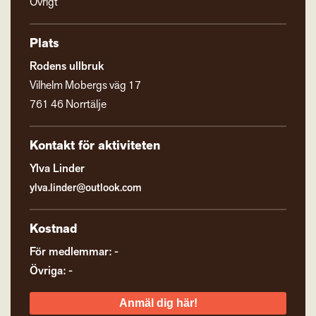
Övrigt
Plats
Rodens ullbruk
Vilhelm Mobergs väg 17
761 46 Norrtälje
Kontakt för aktiviteten
Ylva Linder
ylva.linder@outlook.com
Kostnad
För medlemmar: -
Övriga: -
Anmäl dig här!