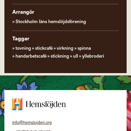
Arrangör
Stockholm läns hemslöjdsförening
Taggar
tovning
stickcafé
virkning
spinna
handarbetscafé
stickning
ull
yllebroderi
info@hemslojden.org