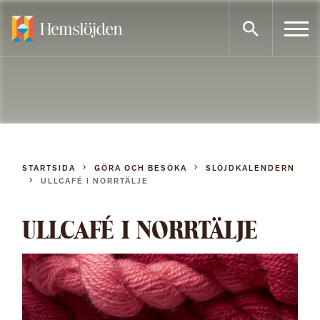
Gå
direkt
till
innehållet
STARTSIDA
GÖRA OCH BESÖKA
SLÖJDKALENDERN
ULLCAFÉ I NORRTÄLJE
ULLCAFÉ I NORRTÄLJE