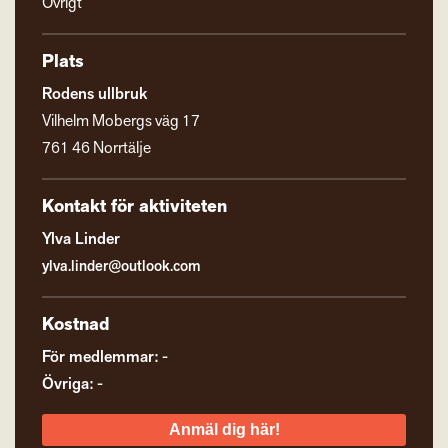
Övrigt
Plats
Rodens ullbruk
Vilhelm Mobergs väg 17
761 46 Norrtälje
Kontakt för aktiviteten
Ylva Linder
ylva.linder@outlook.com
Kostnad
För medlemmar: -
Övriga: -
Anmäl dig här!