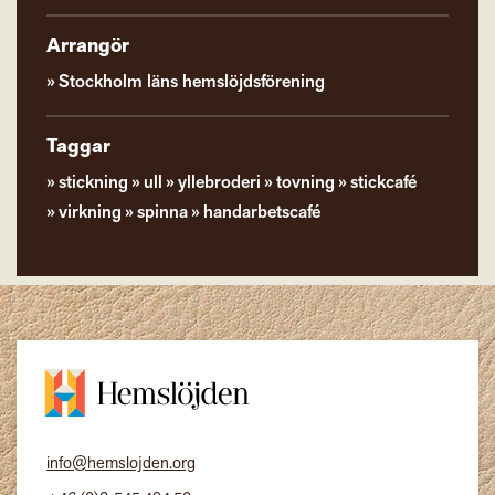
Arrangör
Stockholm läns hemslöjdsförening
Taggar
stickning
ull
yllebroderi
tovning
stickcafé
virkning
spinna
handarbetscafé
info@hemslojden.org