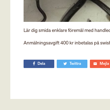
Lär dig smida enklare föremål med handle
Anmälningsavgift 400 kr inbetalas på swi
Dela
Twittra
Mejla