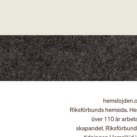
hemslojden.o
Riksförbunds hemsida. Hem
över 110 år arbet
skapandet. Riksförbund