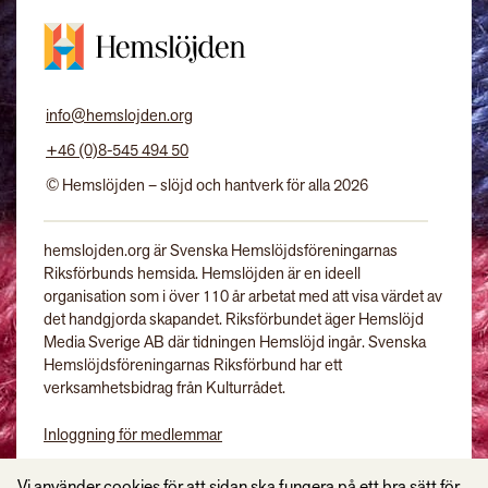
info@hemslojden.org
+46 (0)8-545 494 50
© Hemslöjden – slöjd och hantverk för alla 2026
hemslojden.org är Svenska Hemslöjdsföreningarnas
Riksförbunds hemsida. Hemslöjden är en ideell
organisation som i över 110 år arbetat med att visa värdet av
det handgjorda skapandet. Riksförbundet äger Hemslöjd
Media Sverige AB där tidningen Hemslöjd ingår. Svenska
Hemslöjdsföreningarnas Riksförbund har ett
verksamhetsbidrag från Kulturrådet.
Inloggning för medlemmar
Tidningen Hemslöjd
Vi använder cookies för att sidan ska fungera på ett bra sätt för