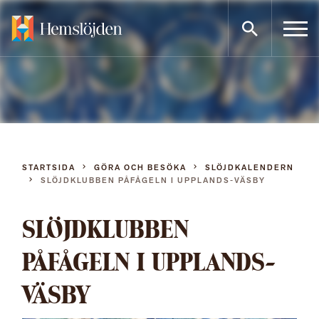
Gå
direkt
till
innehållet
STARTSIDA
GÖRA OCH BESÖKA
SLÖJDKALENDERN
SLÖJDKLUBBEN PÅFÅGELN I UPPLANDS-VÄSBY
SLÖJDKLUBBEN
PÅFÅGELN I UPPLANDS-
VÄSBY