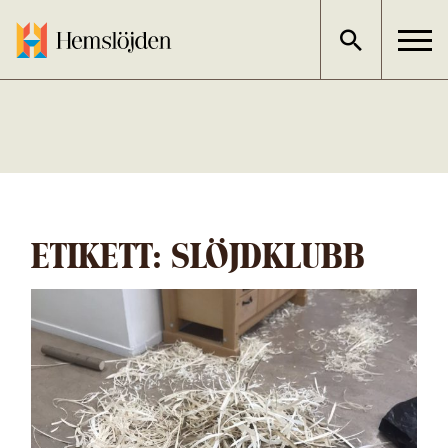
Gå
direkt
till
innehållet
ETIKETT:
SLÖJDKLUBB