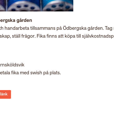
bergska gården
s och handarbeta tillsammans på Ödbergska gården. Ta
ap, ställ frågor. Fika finns att köpa till självkostnadspr
Örnsköldsvik
tala fika med swish på plats.
 länk