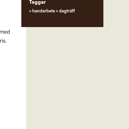
Taggar
handarbete
dagträff
g med
is.