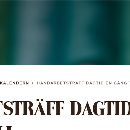
Gå
direkt
till
innehållet
DKALENDERN
HANDARBETSTRÄFF DAGTID EN GÅNG 
STRÄFF DAGTI