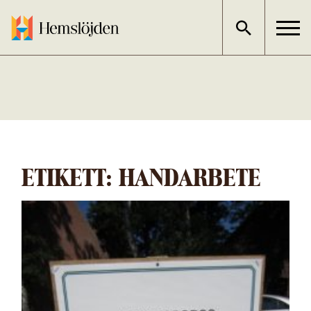
Gå
direkt
till
innehållet
ETIKETT:
HANDARBETE