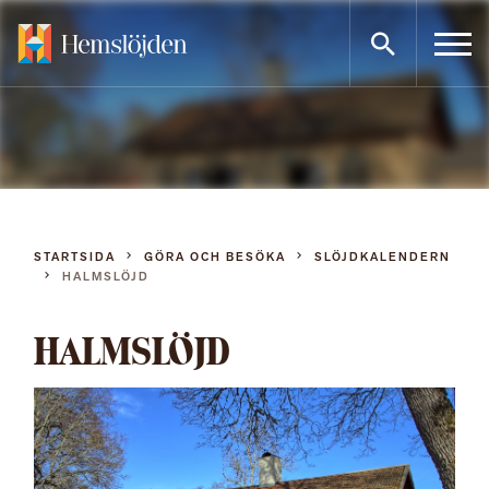
Gå
direkt
till
innehållet
STARTSIDA
GÖRA OCH BESÖKA
SLÖJDKALENDERN
HALMSLÖJD
HALMSLÖJD