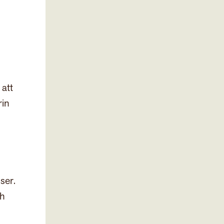
 att
rin
ser.
ch