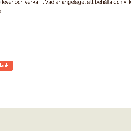
lever och verkar i. Vad är angeläget att behålla och vil
e.
 länk