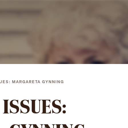
Gå
direkt
till
innehållet
UES: MARGARETA GYNNING
ISSUES: