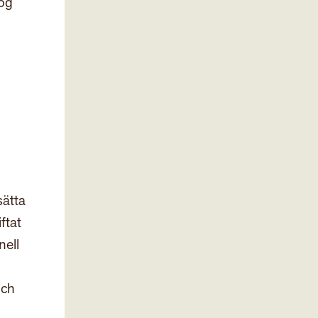
gog
sätta
ftat
nell
och