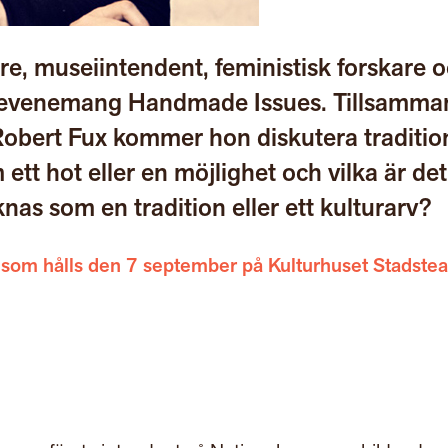
e, museiintendent, feministisk forskare 
s evenemang Handmade Issues. Tillsamma
bert Fux kommer hon diskutera traditio
ett hot eller en möjlighet och vilka är det
s som en tradition eller ett kulturarv?
t som hålls den 7 september på Kulturhuset Stadstea