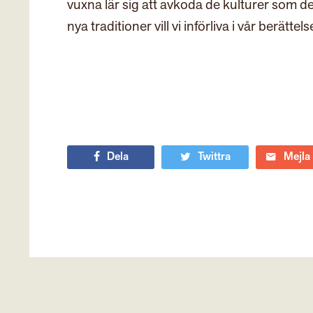
vuxna lär sig att avkoda de kulturer som de 
nya traditioner vill vi införliva i vår berättels
Dela
Twittra
Mejla