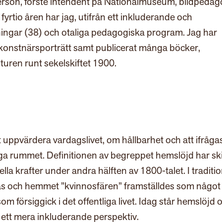
person, förste intendent på Nationalmuseum, bildpeda
fyrtio åren har jag, utifrån ett inkluderande och
lningar (38) och otaliga pedagogiska program. Jag har
 konstnärsporträtt samt publicerat många böcker,
lturen runt sekelskiftet 1900.
t uppvärdera vardagslivet, om hållbarhet och att ifråga
iga rummet. Definitionen av begreppet hemslöjd har ski
la krafter under andra hälften av 1800-talet. I traditio
as och hemmet ”kvinnosfären” framställdes som något
 som försiggick i det offentliga livet. Idag står hemslöjd 
 ett mera inkluderande perspektiv.