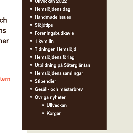
Ullveckan 2022
Hemslöjdens dag
Handmade Issues
och
Slöjdtips
ns
Föreningsbudkavle
ner
1 kvm lin
Tidningen Hemslöjd
Hemslöjdens förlag
Utbildning på Sätergläntan
Hemslöjdens samlingar
tern
Stipendier
Gesäll- och mästarbrev
Övriga nyheter
Ullveckan
Korgar