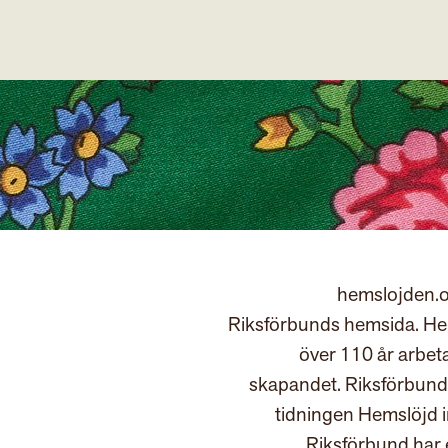
hemslojden.o
Riksförbunds hemsida. Hem
över 110 år arbet
skapandet. Riksförbund
tidningen Hemslöjd 
Riksförbund har 