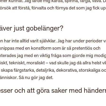
ner kunnat. Jag lärde mig karda, spinna, färga, väva. 
örsök att förstå, förvalta och förnya det som jag fick u
äver just gobelänger?
ar inte alltid varit självklar. Jag har under perioder v
t förknippas med en konstform som är så pretentiös och
ronterades jag med en viktig fråga som gjorde mig modi
kt, tekniskt, moraliskt – vad skulle jag då allra helst vi
le skapa färgstarka, detaljrika, dekorativa, storskaliga o
niskor. Så nu gör jag det.
cesser och att göra saker med händer