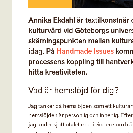
Annika Ekdahl är textilkonstnär 
kulturvård vid Göteborgs univer
skärningspunkten mellan kulturar
idag. På
Handmade Issues
komme
processens koppling till hantver
hitta kreativiteten.
Vad är hemslöjd för dig?
Jag tänker på hemslöjden som ett kulturarv –
hemslöjden är personlig och innerlig. Efte
jag under sjuttiotalet med i vinden som blåst