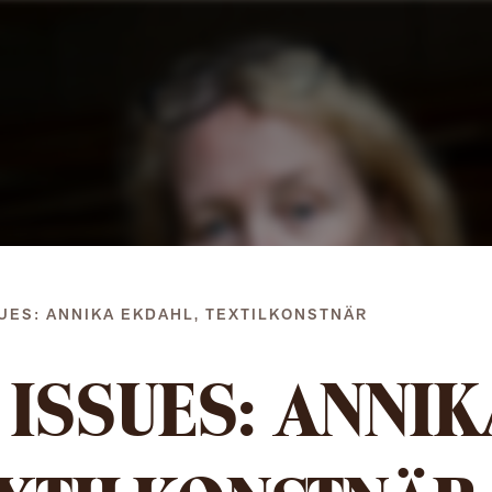
Gå
direkt
till
innehållet
UES: ANNIKA EKDAHL, TEXTILKONSTNÄR
ISSUES: ANNIK