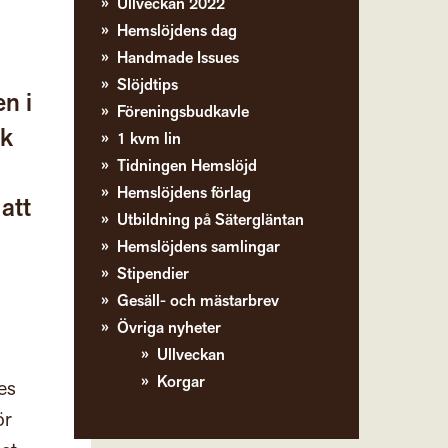
Ullveckan 2022
Hemslöjdens dag
Handmade Issues
Slöjdtips
n i
Föreningsbudkavle
ck
1 kvm lin
Tidningen Hemslöjd
Hemslöjdens förlag
att
Utbildning på Sätergläntan
Hemslöjdens samlingar
Stipendier
Gesäll- och mästarbrev
Övriga nyheter
Ullveckan
Korgar
es
ör