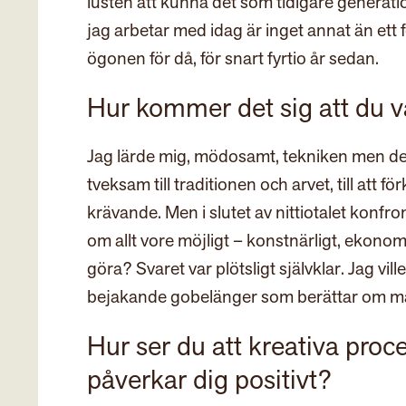
lusten att kunna det som tidigare generatio
jag arbetar med idag är inget annat än ett f
ögonen för då, för snart fyrtio år sedan.
Hur kommer det sig att du v
Jag lärde mig, mödosamt, tekniken men den h
tveksam till traditionen och arvet, till at
krävande. Men i slutet av nittiotalet konf
om allt vore möjligt – konstnärligt, ekonomis
göra? Svaret var plötsligt självklar. Jag vil
bejakande gobelänger som berättar om män
Hur ser du att kreativa pro
påverkar dig positivt?