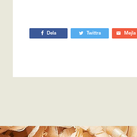
Dela
Twittra
Mejla