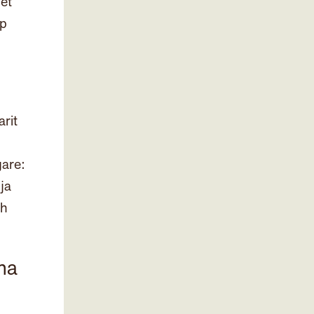
Det
pp
arit
gare:
lja
ch
na