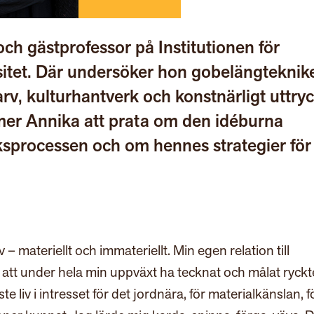
och gästprofessor på Institutionen för
sitet. Där undersöker hon gobelängteknike
v, kulturhantverk och konstnärligt uttry
r Annika att prata om den idéburna
ksprocessen och om hennes strategier för 
 materiellt och immateriellt. Min egen relation till
r att under hela min uppväxt ha tecknat och målat ryckt
e liv i intresset för det jordnära, för materialkänslan, f