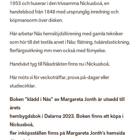
1953 och huserar i den trivsamma Nickusboá, en
handelsbod från 1848 med ursprunglig inredning och
köpmansorm över disken.
Här arbetar Nås hemslöjdsförening med gamla tekniker
som hör till det textila arvet i Nås: flätning, tvåändsstickning,
flerfärgsvirkning mm men också med förnyelse.
Handvävt tyg till Nåsdräkten finns nu i Nickusboâ.
Här möts vi för veckoträffar, prova på-dagar eller
studiecirklar.
Boken ”klädd i Nås” av Margareta Jonth är utsedd till
årets
hembygdsbok i Dalarna 2023. Boken finns att köpa i
Nickusboâ,
fler inköpsställen finns på Margareta Jonth’s hemsida