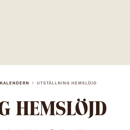
Gå
direkt
till
innehållet
DKALENDERN
UTSTÄLLNING HEMSLÖJD
NG HEMSLÖJD