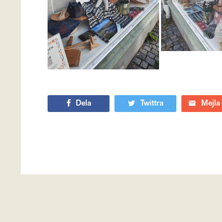
Dela
Twittra
Mejla