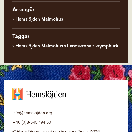
Arrangör
Hemslöjden Malmöhus
Taggar
Hemslöjden Malmöhus
Landskrona
krympburk
info@hemslojden.org
+46 (0)8-545 494 50
© Hemslöjden – slöjd och hantverk för alla 2026