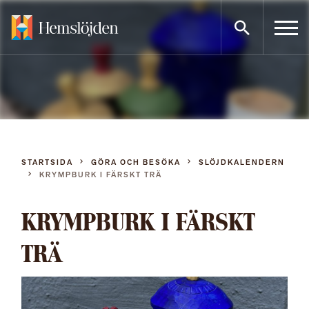
Gå
direkt
till
innehållet
STARTSIDA
GÖRA OCH BESÖKA
SLÖJDKALENDERN
KRYMPBURK I FÄRSKT TRÄ
KRYMPBURK I FÄRSKT
TRÄ