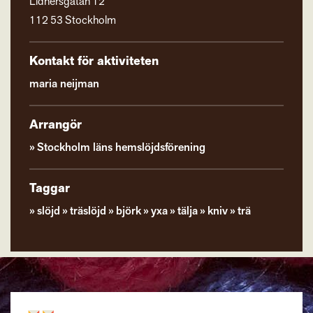
Lidnersgatan 12
112 53 Stockholm
Kontakt för aktiviteten
maria neijman
Arrangör
Stockholm läns hemslöjdsförening
Taggar
slöjd
träslöjd
björk
yxa
tälja
kniv
trä