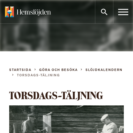
Gå
direkt
till
innehållet
STARTSIDA
GÖRA OCH BESÖKA
SLÖJDKALENDERN
TORSDAGS-TÄLJNING
TORSDAGS-TÄLJNING