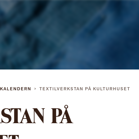
Gå
direkt
till
innehållet
DKALENDERN
TEXTILVERKSTAN PÅ KULTURHUSET
STAN PÅ