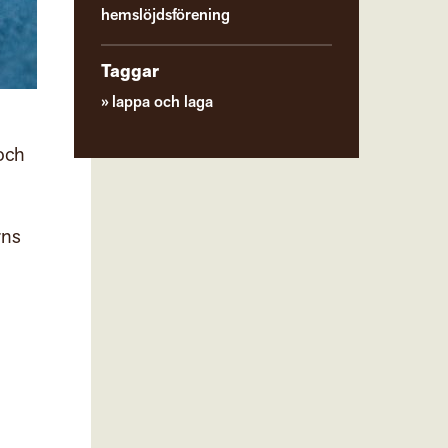
hemslöjdsförening
Taggar
lappa och laga
och
rns