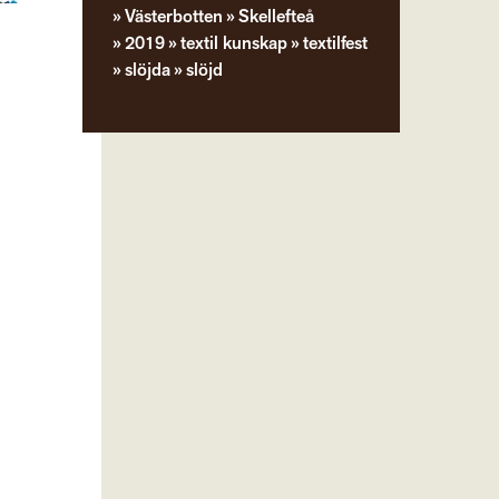
Västerbotten
Skellefteå
2019
textil kunskap
textilfest
slöjda
slöjd