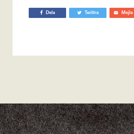
Dela
Twittra
Mejla