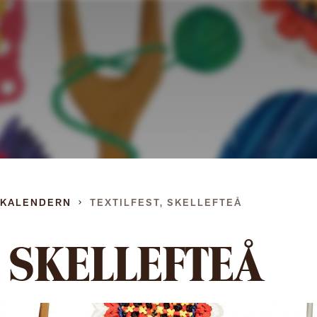
Gå
direkt
till
innehållet
DKALENDERN
TEXTILFEST, SKELLEFTEÅ
, SKELLEFTEÅ