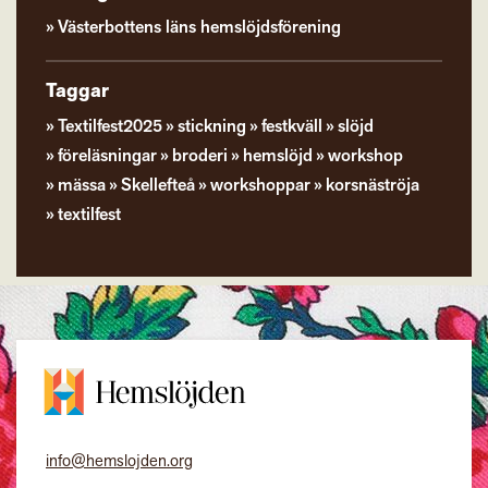
Västerbottens läns hemslöjdsförening
Taggar
Textilfest2025
stickning
festkväll
slöjd
föreläsningar
broderi
hemslöjd
workshop
mässa
Skellefteå
workshoppar
korsnäströja
textilfest
info@hemslojden.org