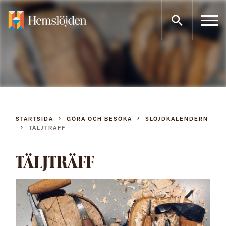
Gå
direkt
till
innehållet
STARTSIDA
GÖRA OCH BESÖKA
SLÖJDKALENDERN
TÄLJTRÄFF
TÄLJTRÄFF