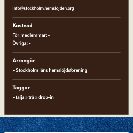
info@stockholm.hemslojden.org
Kostnad
För medlemmar: -
Övriga: -
Arrangör
Stockholm läns hemslöjdsförening
Taggar
tälja
trä
drop-in