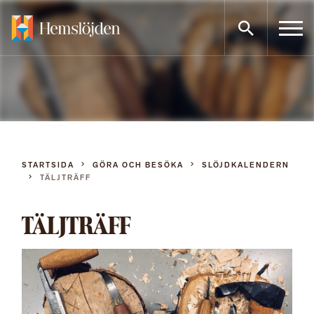
Gå
direkt
till
innehållet
STARTSIDA
GÖRA OCH BESÖKA
SLÖJDKALENDERN
TÄLJTRÄFF
TÄLJTRÄFF