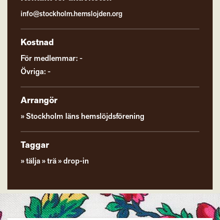
info@stockholm.hemslojden.org
Kostnad
För medlemmar: -
Övriga: -
Arrangör
Stockholm läns hemslöjdsförening
Taggar
tälja
trä
drop-in