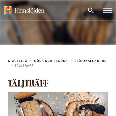
Gå
direkt
till
innehållet
STARTSIDA
GÖRA OCH BESÖKA
SLÖJDKALENDERN
TÄLJTRÄFF
TÄLJTRÄFF