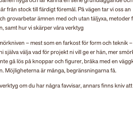
 spånen flyga och lär känna en serie grundläggande oc
r från stock till färdigt föremål. På vägen tar vi oss an
m och grovarbetar ämnen med och utan täljyxa, metoder 
, samt hur vi skärper våra verktyg
mörkniven – mest som en farkost för form och teknik – 
i själva välja vad för projekt ni vill ge er hän, mer smör
inte gå lös på knoppar och figurer, bråka med en vägg
n. Möjligheterna är många, begränsningarna få.
verktyg om du har några favvisar, annars finns kniv att