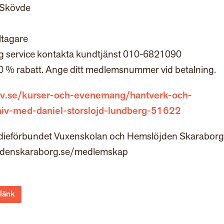
, Skövde
ltagare
ig service kontakta kundtjänst 010-6821090
 % rabatt. Ange ditt medlemsnummer vid betalning.
sv.se/kurser-och-evenemang/hantverk-och-
niv-med-daniel-storslojd-lundberg-51622
tudieförbundet Vuxenskolan och Hemslöjden Skaraborg
jdenskaraborg.se/medlemskap
 länk