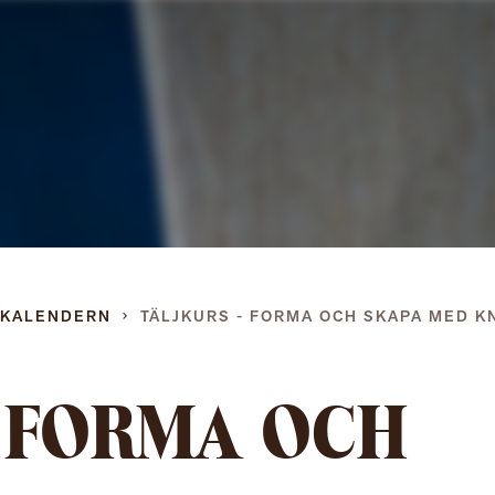
Gå
direkt
till
innehållet
DKALENDERN
TÄLJKURS - FORMA OCH SKAPA MED K
– FORMA OCH