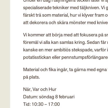
Under en dag i täljningens tecken låter vi
specialiserade tekniker med täljkniven. Vi gå
färskt trä som material, hur vi klyver fra
att dekorera och skära mönster med kniven
Vi kommer att börja med att fokusera på s
föremål vi alla kan samlas kring. Sedan får n
kanske en mer ambitiös stekspade, varför 
potatisstickan eller pennstumpsförlängare
Material och fika ingår, ta gärna med egna 
på plats.
När, Var och Hur
Datum: söndag 8 februari
Tid: 10:30 – 17:00