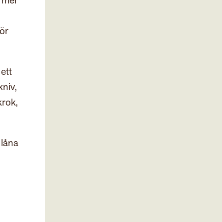
h mer
för
ett
kniv,
krok,
 låna