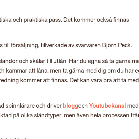
tiska och praktiska pass. Det kommer också finnas
ill försäljning, tillverkade av svarvaren Björn Peck.
ändor och skålar till utlån. Har du egna så ta gärna m
och kammar att låna, men ta gärna med dig om du har 
edning kommer att finnas. Det kan vara bra att ta med
itad spinnlärare och driver
blogg
och
Youtubekanal
med
nriktad på olika sländtyper, men även hela processen frå