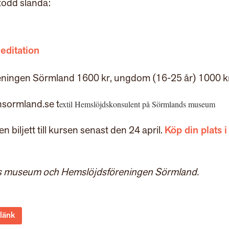
tödd slända:
editation
eningen Sörmland 1600 kr, ungdom (16-25 år) 1000 k
sormland.se t
extil Hemslöjdskonsulent på Sörmlands museum
biljett till kursen senast den 24 april.
Köp din plats i
ds museum och Hemslöjdsföreningen Sörmland.
 länk