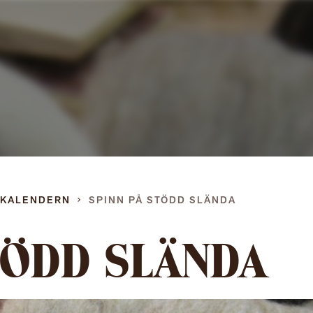
Gå
direkt
till
innehållet
DKALENDERN
SPINN PÅ STÖDD SLÄNDA
TÖDD SLÄNDA