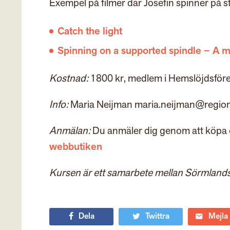
Exempel på filmer där Josefin spinner på s
Catch the light
Spinning on a supported spindle – A m
Kostnad:
1800 kr, medlem i Hemslöjdsför
Info:
Maria Neijman maria.neijman@region
Anmälan:
Du anmäler dig genom att köpa en 
webbutiken
Kursen är ett samarbete mellan Sörmlan
Dela
Twittra
Mejla