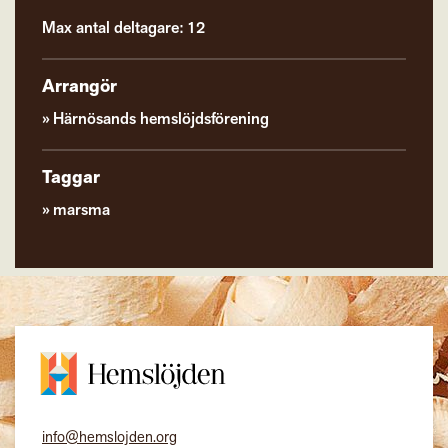
Max antal deltagare: 12
Arrangör
Härnösands hemslöjdsförening
Taggar
marsma
info@hemslojden.org