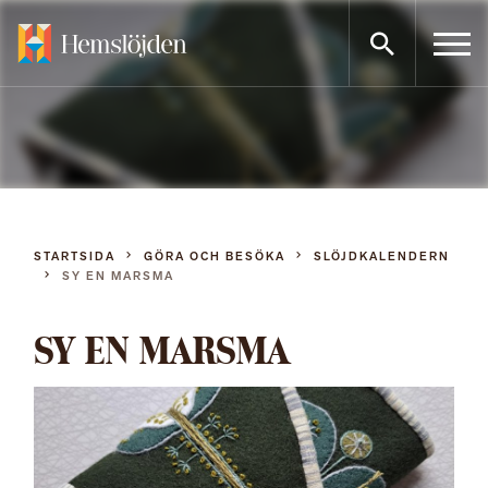
Gå
direkt
till
innehållet
STARTSIDA
GÖRA OCH BESÖKA
SLÖJDKALENDERN
SY EN MARSMA
SY EN MARSMA