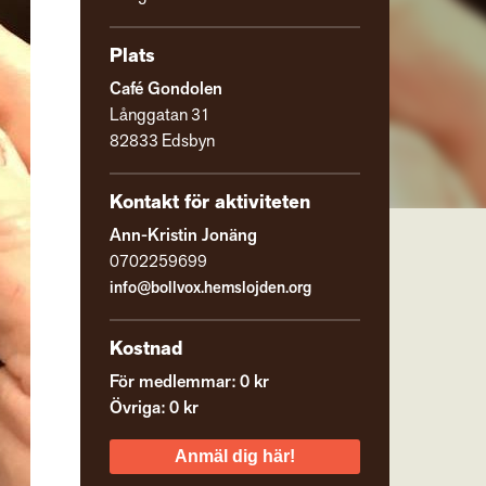
Plats
Café Gondolen
Långgatan 31
82833 Edsbyn
Kontakt för aktiviteten
Ann-Kristin Jonäng
0702259699
info@bollvox.hemslojden.org
Kostnad
För medlemmar: 0 kr
Övriga: 0 kr
Anmäl dig här!