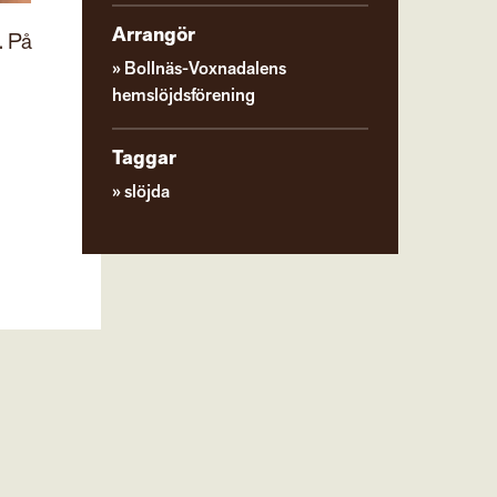
Arrangör
. På
Bollnäs-Voxnadalens
hemslöjdsförening
Taggar
slöjda