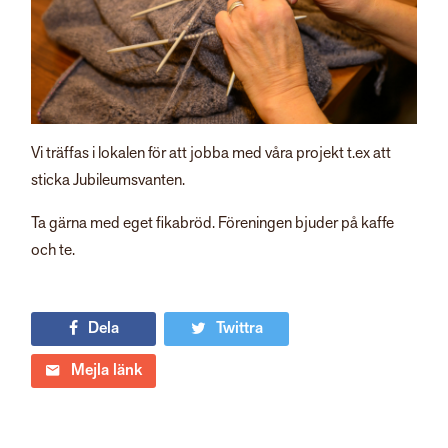
Vi träffas i lokalen för att jobba med våra projekt t.ex att
sticka Jubileumsvanten.
Ta gärna med eget fikabröd. Föreningen bjuder på kaffe
och te.
Dela
Twittra
Mejla länk