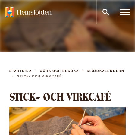
Gå
direkt
till
innehållet
STARTSIDA
GÖRA OCH BESÖKA
SLÖJDKALENDERN
STICK- OCH VIRKCAFÉ
STICK- OCH VIRKCAFÉ