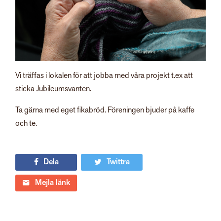
Vi träffas i lokalen för att jobba med våra projekt t.ex att
sticka Jubileumsvanten.
Ta gärna med eget fikabröd. Föreningen bjuder på kaffe
och te.
Dela
Twittra
Mejla länk