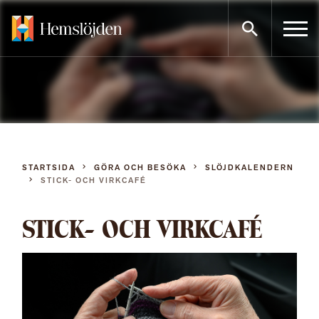
Gå
direkt
till
innehållet
STARTSIDA
GÖRA OCH BESÖKA
SLÖJDKALENDERN
STICK- OCH VIRKCAFÉ
STICK- OCH VIRKCAFÉ