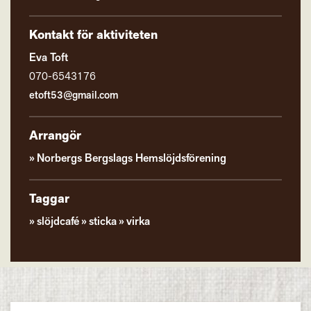
Kontakt för aktiviteten
Eva Toft
070-6543176
etoft53@gmail.com
Arrangör
Norbergs Bergslags Hemslöjdsförening
Taggar
slöjdcafé
sticka
virka