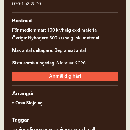
070-553 2570
Kostnad
För medlemmar: 100 kr/helg exkl material
Övriga: Nybörjare 300 kr/helg inkl material
Max antal deltagare: Begränsat antal
Sista anmälningsdag:
8 februari 2026
Anmäl dig här!
Arrangör
Orsa Slöjdlag
Taggar
spinna lin
spinna
spinna garn
lin ull