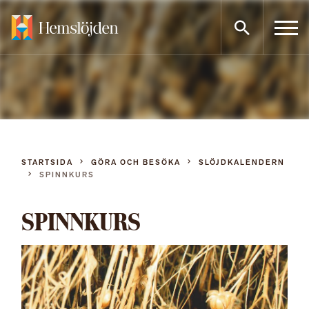
Gå
direkt
till
innehållet
STARTSIDA
GÖRA OCH BESÖKA
SLÖJDKALENDERN
SPINNKURS
SPINNKURS