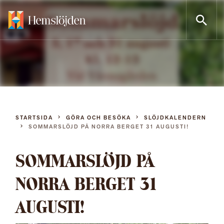
Gå
direkt
till
innehållet
STARTSIDA
GÖRA OCH BESÖKA
SLÖJDKALENDERN
SOMMARSLÖJD PÅ NORRA BERGET 31 AUGUSTI!
SOMMARSLÖJD PÅ
NORRA BERGET 31
AUGUSTI!