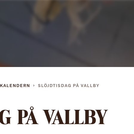
Gå
direkt
till
innehållet
DKALENDERN
SLÖJDTISDAG PÅ VALLBY
G PÅ VALLBY