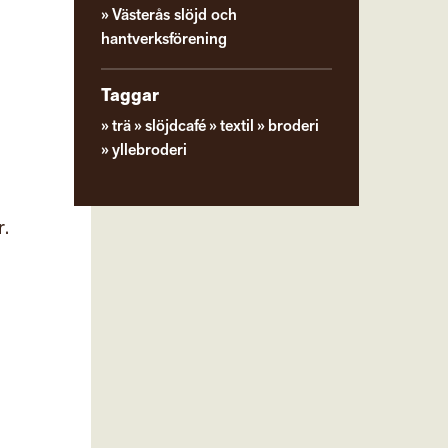
Västerås slöjd och
hantverksförening
Taggar
trä
slöjdcafé
textil
broderi
yllebroderi
r.