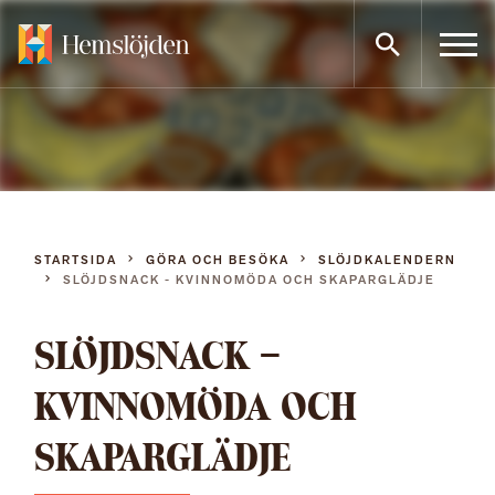
Gå
direkt
till
innehållet
STARTSIDA
GÖRA OCH BESÖKA
SLÖJDKALENDERN
SLÖJDSNACK - KVINNOMÖDA OCH SKAPARGLÄDJE
SLÖJDSNACK –
KVINNOMÖDA OCH
SKAPARGLÄDJE