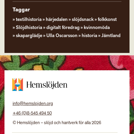
Taggar
textilhistoria
härjedalen
slöjdsnack
folkkonst
Slöjdhistoria
digitalt föredrag
kvinnomöda
skaparglädje
Ulla Oscarsson
historia
Jämtland
info@hemslojden.org
+46 (0)8-545 494 50
© Hemslöjden – slöjd och hantverk för alla 2026