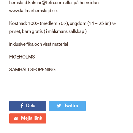
hemslojd.kalmar@telia.com eller på hemsidan
www.kalmarhemslojd.se.
Kostnad: 100:- (medlem 70:-), ungdom (14 – 25 år ) ½
priset, barn gratis ( i målsmans sällskap )
inklusive fika och visst material
FIGEHOLMS
SAMHÄLLSFÖRENING
Dela
Twittra
Mejla länk