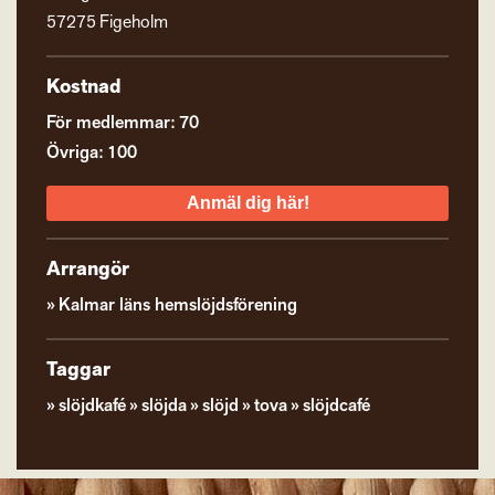
57275 Figeholm
Kostnad
För medlemmar: 70
Övriga: 100
Anmäl dig här!
Arrangör
Kalmar läns hemslöjdsförening
Taggar
slöjdkafé
slöjda
slöjd
tova
slöjdcafé