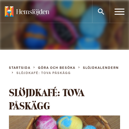
Gå
direkt
till
innehållet
STARTSIDA
GÖRA OCH BESÖKA
SLÖJDKALENDERN
SLÖJDKAFÉ: TOVA PÅSKÄGG
SLÖJDKAFÉ: TOVA
PÅSKÄGG