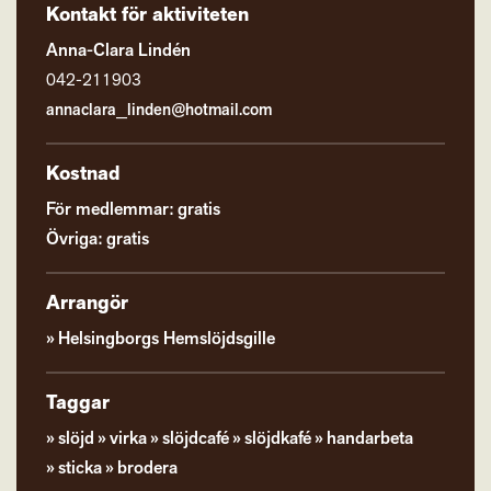
Kontakt för aktiviteten
Anna-Clara Lindén
042-211903
annaclara_linden@hotmail.com
Kostnad
För medlemmar: gratis
Övriga: gratis
Arrangör
Helsingborgs Hemslöjdsgille
Taggar
slöjd
virka
slöjdcafé
slöjdkafé
handarbeta
sticka
brodera