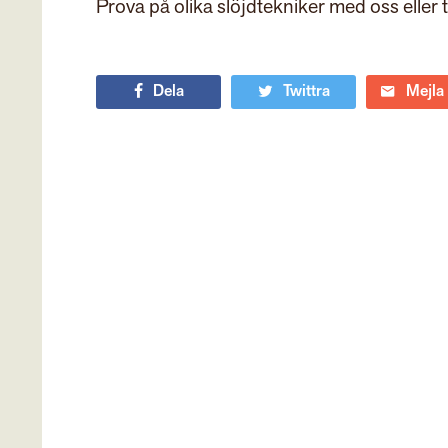
Prova på olika slöjdtekniker med oss eller 
Dela
Twittra
Mejla