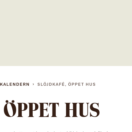
Gå
direkt
till
innehållet
DKALENDERN
SLÖJDKAFÉ, ÖPPET HUS
 ÖPPET HUS