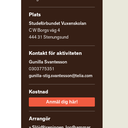
Plats
Studeförbundet Vuxenskolan
C W Borgs väg 4
444 31 Stenungsund
Kontakt för aktiviteten
Gunilla Svantesson
0303775351
gunilla-stig.svantesson@telia.com
Kostnad
Anmäl dig här!
Arrangör
Slöjdföreningen Jordhammar