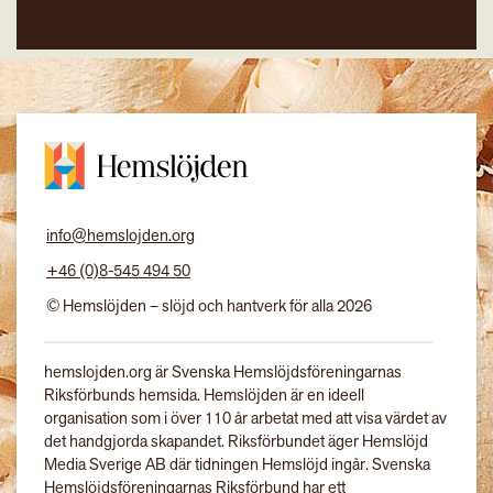
info@hemslojden.org
+46 (0)8-545 494 50
© Hemslöjden – slöjd och hantverk för alla 2026
hemslojden.org är Svenska Hemslöjdsföreningarnas
Riksförbunds hemsida. Hemslöjden är en ideell
organisation som i över 110 år arbetat med att visa värdet av
det handgjorda skapandet. Riksförbundet äger Hemslöjd
Media Sverige AB där tidningen Hemslöjd ingår. Svenska
Hemslöjdsföreningarnas Riksförbund har ett