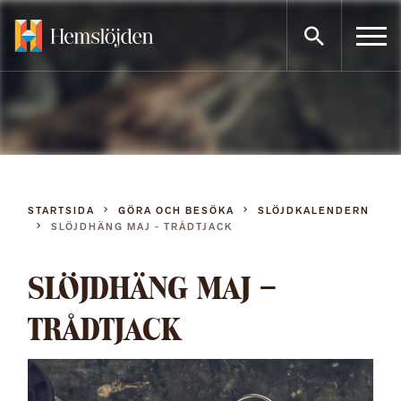
Gå
direkt
till
innehållet
STARTSIDA
GÖRA OCH BESÖKA
SLÖJDKALENDERN
SLÖJDHÄNG MAJ - TRÅDTJACK
SLÖJDHÄNG MAJ –
TRÅDTJACK