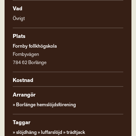
Vad
Övrigt
Plats
Fornby follkhögskola
Fornbyvägen
784 62 Borlänge
Kostnad
Arrangör
Borlänge hemslöjdsförening
Taggar
slöjdhäng
luffarslöjd
trådtjack