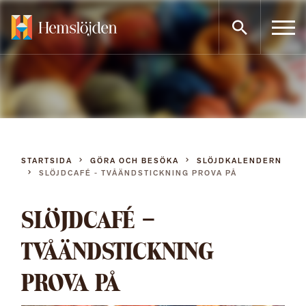
Gå
direkt
till
innehållet
STARTSIDA
GÖRA OCH BESÖKA
SLÖJDKALENDERN
SLÖJDCAFÉ - TVÅÄNDSTICKNING PROVA PÅ
SLÖJDCAFÉ –
TVÅÄNDSTICKNING
PROVA PÅ