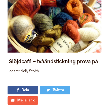
Slöjdcafé – tvåändstickning prova på
Ledare: Nelly Stolth
Dela
Twittra
Mejla länk