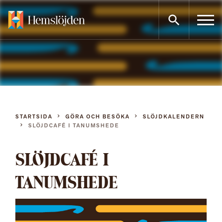
Gå
direkt
till
innehållet
STARTSIDA
GÖRA OCH BESÖKA
SLÖJDKALENDERN
SLÖJDCAFÉ I TANUMSHEDE
SLÖJDCAFÉ I
TANUMSHEDE