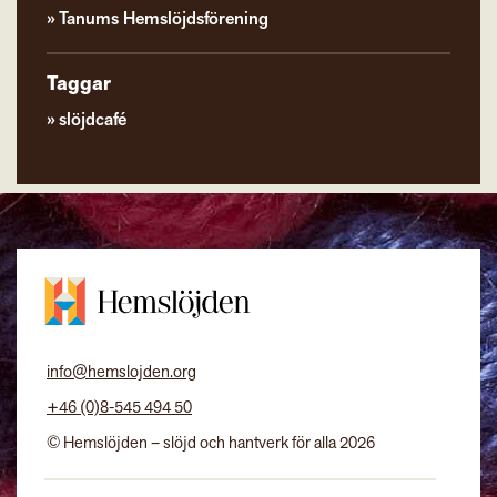
Tanums Hemslöjdsförening
Taggar
slöjdcafé
info@hemslojden.org
+46 (0)8-545 494 50
© Hemslöjden – slöjd och hantverk för alla 2026