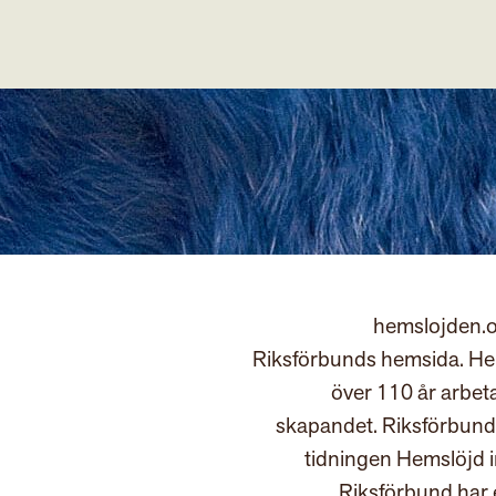
hemslojden.o
Riksförbunds hemsida. Hem
över 110 år arbet
skapandet. Riksförbund
tidningen Hemslöjd 
Riksförbund har 