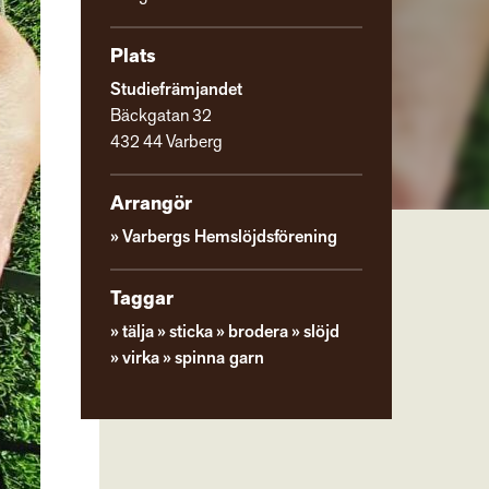
Plats
Studiefrämjandet
Bäckgatan 32
432 44 Varberg
Arrangör
Varbergs Hemslöjdsförening
Taggar
tälja
sticka
brodera
slöjd
virka
spinna garn