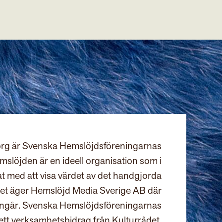
rg är Svenska Hemslöjdsföreningarnas
slöjden är en ideell organisation som i
at med att visa värdet av det handgjorda
et äger Hemslöjd Media Sverige AB där
ingår. Svenska Hemslöjdsföreningarnas
ett verksamhetsbidrag från Kulturrådet.