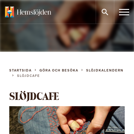
Gå
direkt
till
innehållet
STARTSIDA
GÖRA OCH BESÖKA
SLÖJDKALENDERN
SLÖJDCAFE
SLÖJDCAFE