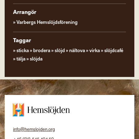
Arrangör
Varbergs Hemslöjdsförening
Taggar
sticka
brodera
slöjd
nåltova
virka
slöjdcafé
tälja
slöjda
info@hemslojden.org