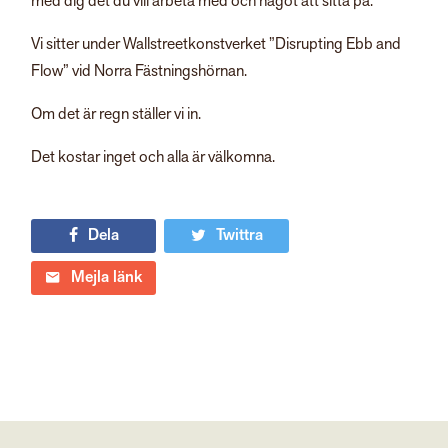
med dig det du vill arbeta med och något att sitta på.
Vi sitter under Wallstreetkonstverket ”Disrupting Ebb and
Flow” vid Norra Fästningshörnan.
Om det är regn ställer vi in.
Det kostar inget och alla är välkomna.
Dela
Twittra
Mejla länk