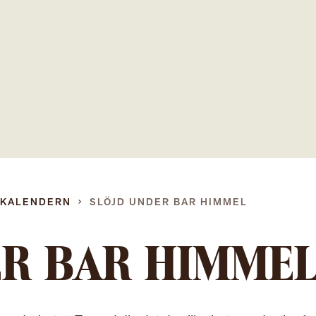
Gå
direkt
till
innehållet
DKALENDERN
SLÖJD UNDER BAR HIMMEL
ER BAR HIMME