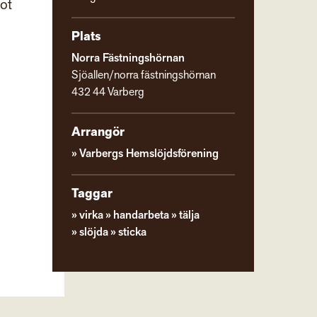
got
Plats
Norra Fästningshörnan
Sjöallen/norra fästningshörnan
432 44 Varberg
Arrangör
Varbergs Hemslöjdsförening
Taggar
virka
handarbeta
tälja
slöjda
sticka