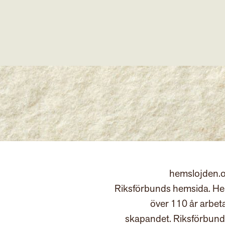
hemslojden.o
Riksförbunds hemsida. Hem
över 110 år arbet
skapandet. Riksförbund