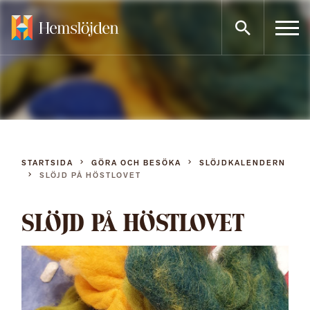
Gå
direkt
till
innehållet
STARTSIDA
GÖRA OCH BESÖKA
SLÖJDKALENDERN
SLÖJD PÅ HÖSTLOVET
SLÖJD PÅ HÖSTLOVET