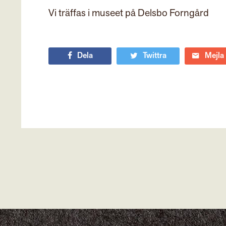
Vi träffas i museet på Delsbo Forngård
Dela
Twittra
Mejla