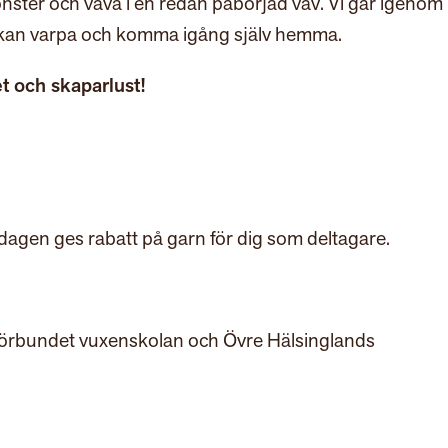
nster och väva i en redan påbörjad väv. Vi går igenom
u kan varpa och komma igång själv hemma.
t och skaparlust!
agen ges rabatt på garn för dig som deltagare.
örbundet vuxenskolan och Övre Hälsinglands