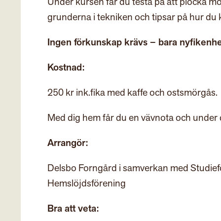
Under kursen får du testa på att plocka mö
grunderna i tekniken och tipsar på hur d
Ingen förkunskap krävs – bara nyfikenhe
Kostnad:
250 kr ink.fika med kaffe och ostsmörgås.
Med dig hem får du en vävnota och under d
Arrangör:
Delsbo Forngård i samverkan med Studief
Hemslöjdsförening
Bra att veta: