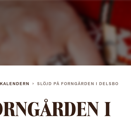
Gå
direkt
till
innehållet
DKALENDERN
SLÖJD PÅ FORNGÅRDEN I DELSBO
ORNGÅRDEN I