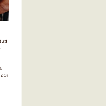
 att
r
a
l och