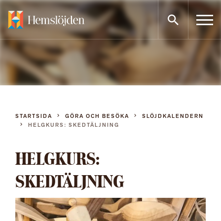
Gå
direkt
till
innehållet
STARTSIDA
GÖRA OCH BESÖKA
SLÖJDKALENDERN
HELGKURS: SKEDTÄLJNING
HELGKURS:
SKEDTÄLJNING