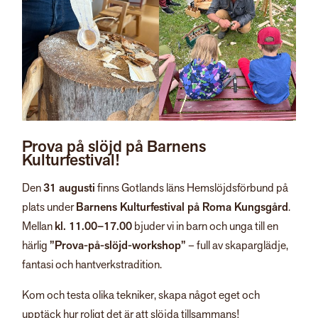
Prova på slöjd på Barnens
Kulturfestival!
Den
31 augusti
finns Gotlands läns Hemslöjdsförbund på
plats under
Barnens Kulturfestival på Roma Kungsgård
.
Mellan
kl. 11.00–17.00
bjuder vi in barn och unga till en
härlig
”Prova-på-slöjd-workshop”
– full av skaparglädje,
fantasi och hantverkstradition.
Kom och testa olika tekniker, skapa något eget och
upptäck hur roligt det är att slöjda tillsammans!