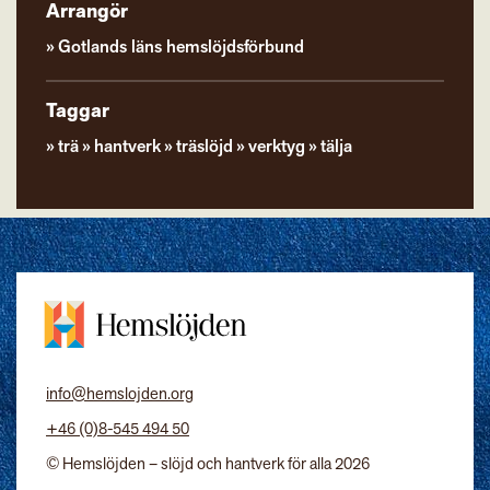
Arrangör
Gotlands läns hemslöjdsförbund
Taggar
trä
hantverk
träslöjd
verktyg
tälja
info@hemslojden.org
+46 (0)8-545 494 50
© Hemslöjden – slöjd och hantverk för alla 2026