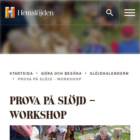
Gå
direkt
till
innehållet
STARTSIDA
GÖRA OCH BESÖKA
SLÖJDKALENDERN
PROVA PÅ SLÖJD - WORKSHOP
PROVA PÅ SLÖJD –
WORKSHOP