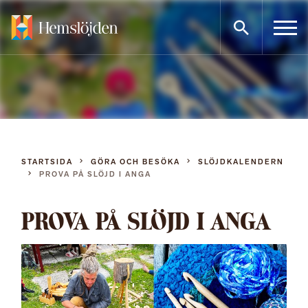
Gå
direkt
till
innehållet
STARTSIDA
GÖRA OCH BESÖKA
SLÖJDKALENDERN
PROVA PÅ SLÖJD I ANGA
PROVA PÅ SLÖJD I ANGA