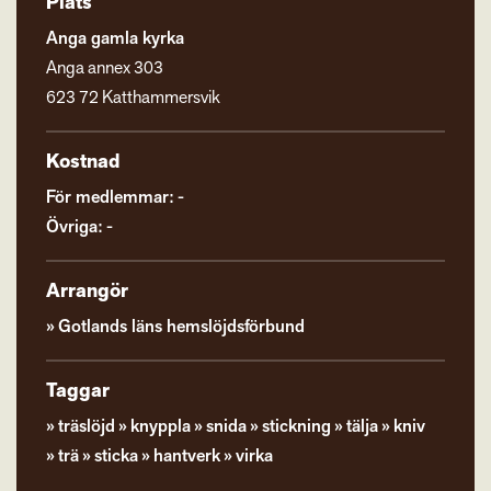
Plats
Anga gamla kyrka
Anga annex 303
623 72 Katthammersvik
Kostnad
För medlemmar: -
Övriga: -
Arrangör
Gotlands läns hemslöjdsförbund
Taggar
träslöjd
knyppla
snida
stickning
tälja
kniv
trä
sticka
hantverk
virka